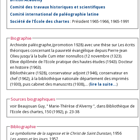
Comité des travaux historiques et scientifiques
Comité international de paléographie latine
Société de l'École des chartes
: Président 1965-1966, 1965-1991
Biographie
Archiviste paléographe,(promotion 1928) avec une thèse sur Les écrits
théoriques concernant la pauvreté évangélique depuis Pierre-Jean
Olieu jusqu'à la bulle Cum inter nonnullos (12 novembre (1323).
Elève diplômée de l'Ecole pratique des hautes études (1943). Docteur
en histoire (1963).
Bibliothècaire (1928), conservateur adjoint (1946), conservateur en
chef (1962), à la bibliothèque nationale département des imprimés
(1930), puis cabinet des manuscrits (1938),... (
lire la suite...
)
Sources biographiques
voir Beaujouan Guy, " Marie-Thérèse d'Alverny ", dans Bibliothèque de
l'Ecole des chartes, 150 (1992), p. 23-38
Bibliographie
Le symbolisme de la sagesse et le Christ de Saint Dunstan
, 1956
Les anges et les jours
, 1957