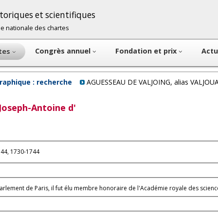
oriques et scientifiques
cole nationale des chartes
Congrès annuel
Fondation et prix
Actu
ntes
raphique : recherche
AGUESSEAU DE VALJOING, alias VALJOUAN
Joseph-Antoine d'
744, 1730-1744
Parlement de Paris, il fut élu membre honoraire de l'Académie royale des scienc