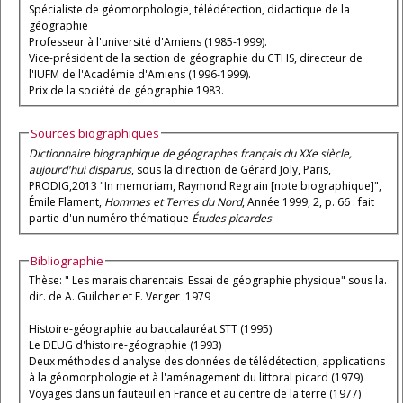
Spécialiste de géomorphologie, télédétection, didactique de la
géographie
Professeur à l'université d'Amiens (1985-1999).
Vice-président de la section de géographie du CTHS, directeur de
l'IUFM de l'Académie d'Amiens (1996-1999).
Prix de la société de géographie 1983.
Sources biographiques
Dictionnaire biographique de géographes français du XXe siècle,
aujourd'hui disparus
, sous la direction de Gérard Joly, Paris,
PRODIG,2013 "In memoriam, Raymond Regrain [note biographique]",
Émile Flament,
Hommes et Terres du Nord
, Année 1999, 2, p. 66 : fait
partie d'un numéro thématique
Études picardes
Bibliographie
Thèse: " Les marais charentais. Essai de géographie physique" sous la.
dir. de A. Guilcher et F. Verger .1979
Histoire-géographie au baccalauréat STT (1995)
Le DEUG d'histoire-géographie (1993)
Deux méthodes d'analyse des données de télédétection, applications
à la géomorphologie et à l'aménagement du littoral picard (1979)
Voyages dans un fauteuil en France et au centre de la terre (1977)