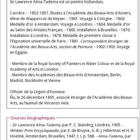
Sir Lawrence Alma-Tadema est un peintre hollandais.
Carrière : - 1852-1857. Études à l'Académie des Beaux-Arts d'Anvers,
élève de Wappers et de Keyser. - 1861. Voyage à Cologne. - 1862.
Médaille d'or à Amsterdam. Voyage à Londres. - 1864. Médaille d'or
au Salon des Artistes Français. - 1865. Installation à Bruxelles. - 1870.
Installation à Londres. - 1878. Médaille de première classe à
l'Exposition universelle de Paris. - 1881.
Correspondant étranger de
l'Académie des Beaux-Arts, section de Peinture
. - 1902-1903. Voyage
en Égypte.
- Membre de la Royal Society of Painters in Water Colour et de la Royal
Academy of Arts in London.
- Membre des Académies des Beaux-Arts d'Amsterdam, Berlin,
Madrid, Stockholm et Vienne.
Officier de la Légion d'honneur.
Élu, le 26 décembre 1891, associé étranger de l'Académie des Beaux-
Arts, au fauteuil de Vincenzo Vela.
Sources biographiques
-
Sir Lawrence Alma-Tadema
, par P. C. Standing, Londres, 1905. -
Winkler Prins Encyclopaedie
, par E. de Bruyne, G. B. J. Hilterman et H. R.
Hoetink, Amsterdam, Bruxelles, 1947, t. I, p. 588. -
Alma-Tadema
, par