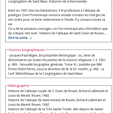
congrégation de Saint-Maur, historien de la Normandie.
Entré en 1637 chez les bénédictins, il fit profession à l'abbaye de
Jumièges. Dom Pommeraye renonce ensuite à toutes les charges de
son ordre pour se livrer entièrement à l'étude. Il y consacra toute sa
vie.
On a de lui plusieurs ouvrages, où l'on remarque plus d'érudition que
de critique; tels sont : Histoire de l'abbaye de Saint-Ouen de Rouen,...
(
lire la suite...
)
Sources biographiques
- Jacques-Paul Migne, Encyclopédie théologique : ou, Série de
dictionnaires sur toutes les parties de la science religieuse, t. 3, 1851,
p. 499. - Nouvelle biographie générale, Tome XL / publiée par MM.
Firmin-Didot frères, sous la direction de M. le Dr. Hoefer, p. 692 - Le
Cerf, Bibliothèque de la Congrégation de Saint-Maur
Bibliographie
Histoire de l'abbaye royale de S. Ouen de Rouen, Richard Lallemant et
Louis du Mesnil, Rouen, 1662
Histoire de l'abbaye de Saint-Amand de Rouen, Richard Lallemant et
Louis du Mesnil, Rouen, 1662
Histoire de l'abbaye de la Très-Sainte Trinité, dite depuis de Sainte-