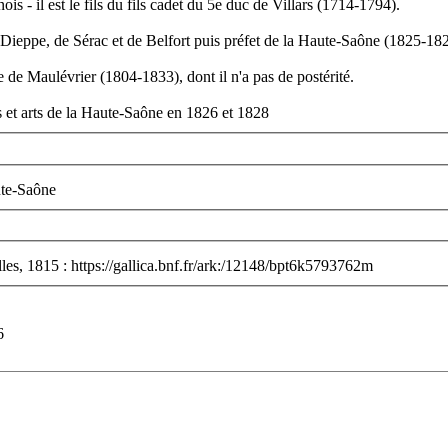
s - il est le fils du fils cadet du 5e duc de Villars (1714-1794).
e Dieppe, de Sérac et de Belfort puis préfet de la Haute-Saône (1825-18
branche de Maulévrier (1804-1833), dont il n'a pas de postérité.
ces et arts de la Haute-Saône en 1826 et 1828
ute-Saône
lles, 1815 : https://gallica.bnf.fr/ark:/12148/bpt6k5793762m
6