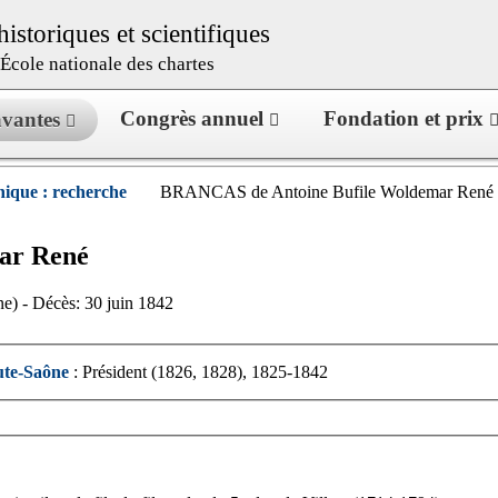
istoriques et scientifiques
l’École nationale des chartes
Congrès annuel
Fondation et prix
savantes
ique : recherche
BRANCAS de Antoine Bufile Woldemar René
ar
René
e) - Décès: 30 juin 1842
aute-Saône
: Président (1826, 1828), 1825-1842