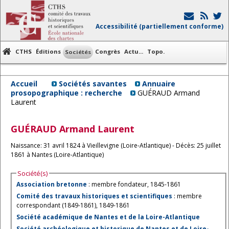
Accessibilité (partiellement conforme)
CTHS
Éditions
Congrès
Actu...
Topo.
Sociétés
Accueil
Sociétés savantes
Annuaire
prosopographique : recherche
GUÉRAUD Armand
Laurent
GUÉRAUD
Armand Laurent
Naissance: 31 avril 1824 à Vieillevigne (Loire-Atlantique) - Décès: 25 juillet
1861 à Nantes (Loire-Atlantique)
Société(s)
Association bretonne
: membre fondateur, 1845-1861
Comité des travaux historiques et scientifiques
: membre
correspondant (1849-1861), 1849-1861
Société académique de Nantes et de la Loire-Atlantique
Société archéologique et historique de Nantes et de Loire-