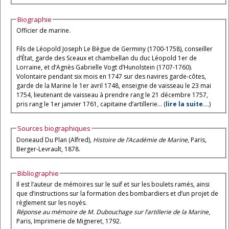
Biographie
Officier de marine.
Fils de Léopold Joseph Le Bègue de Germiny (1700-1758), conseiller
d’État, garde des Sceaux et chambellan du duc Léopold 1er de
Lorraine, et d’Agnès Gabrielle Vogt d’Hunolstein (1707-1760).
Volontaire pendant six mois en 1747 sur des navires garde-côtes,
garde de la Marine le 1er avril 1748, enseigne de vaisseau le 23 mai
1754, lieutenant de vaisseau à prendre rang le 21 décembre 1757,
pris rang le 1er janvier 1761, capitaine d’artillerie... (
lire la suite...
)
Sources biographiques
Doneaud Du Plan (Alfred),
Histoire de l’Académie de Marine
, Paris,
Berger-Levrault, 1878.
Bibliographie
Il est l’auteur de mémoires sur le suif et sur les boulets ramés, ainsi
que d’instructions sur la formation des bombardiers et d’un projet de
règlement sur les noyés.
Réponse au mémoire de M. Dubouchage sur l’artillerie de la Marine
,
Paris, Imprimerie de Migneret, 1792.