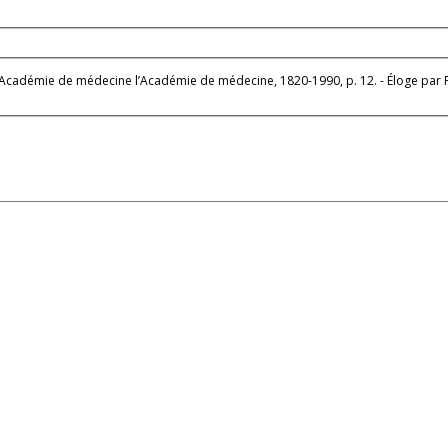
édecine, 1820-1990, p. 12. - Éloge par Frédéric Dubois le 12 décembre 1854, (Mémoires, Tome 19, p. XXII-