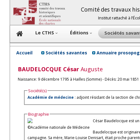
Comité des travaux hist
Institut rattaché à l’É
Le CTHS
Éditions
Sociétés sava
Accueil
Sociétés savantes
Annuaire prosopog
BAUDELOCQUE
César
Auguste
Naissance: 9 décembre 1795 à Hailles (Somme) - Décès: 20 mai 1851 
Société(s)
Académie de médecine
: adjoint résidant de la section de 
Biographie
César Baudelocque est un 
©Académie nationale de Médecine
Baudelocque est originaire
campagne. Sa mère, Marie-Louise Denisart, était proche parente