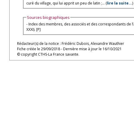
curé du village, qui lui apprit un peu de latin ;... (
lire la suite...
)
Sources biographiques
- Index des membres, des associés et des correspondants de l’Académie de médecine l’Académie de m
XXXI). [P]
Rédacteur(s) de la notice : Frédéric Dubois, Alexandre Wauthier
Fiche créée le 29/09/2018 - Dernière mise à jour le 16/10/2021
© copyright CTHS-La France savante.