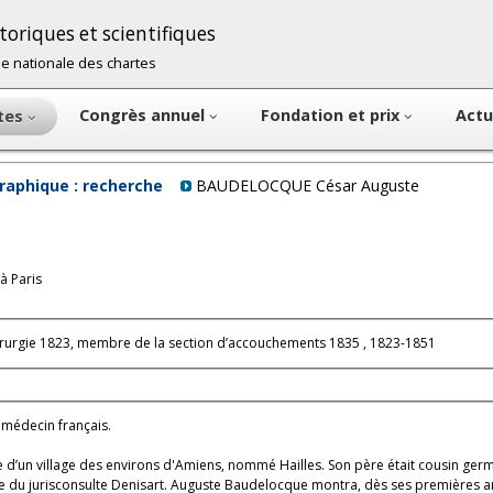
oriques et scientifiques
cole nationale des chartes
Congrès annuel
Fondation et prix
Actu
ntes
raphique : recherche
BAUDELOCQUE César Auguste
à Paris
chirurgie 1823, membre de la section d’accouchements 1835 , 1823-1851
médecin français.
 d’un village des environs d'Amiens, nommé Hailles. Son père était cousin ger
 du jurisconsulte Denisart. Auguste Baudelocque montra, dès ses premières ann