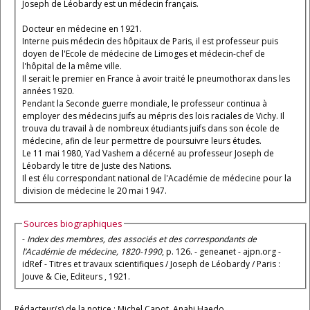
Joseph de Léobardy est un médecin français.
Docteur en médecine en 1921.
Interne puis médecin des hôpitaux de Paris, il est professeur puis
doyen de l'Ecole de médecine de Limoges et médecin-chef de
l'hôpital de la même ville.
Il serait le premier en France à avoir traité le pneumothorax dans les
années 1920.
Pendant la Seconde guerre mondiale, le professeur continua à
employer des médecins juifs au mépris des lois raciales de Vichy. Il
trouva du travail à de nombreux étudiants juifs dans son école de
médecine, afin de leur permettre de poursuivre leurs études.
Le 11 mai 1980, Yad Vashem a décerné au professeur Joseph de
Léobardy le titre de Juste des Nations.
Il est élu correspondant national de l'Académie de médecine pour la
division de médecine le 20 mai 1947.
Sources biographiques
-
Index des membres, des associés et des correspondants de
l’Académie de médecine, 1820-1990
, p. 126. - geneanet - ajpn.org -
idRef - Titres et travaux scientifiques / Joseph de Léobardy / Paris :
Jouve & Cie, Editeurs , 1921.
Rédacteur(s) de la notice : Michel Capot, Anahi Haedo