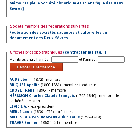
Mémoires [de la Société historique et scientifique des Deux-
Sèvres]
Société membre des fédérations suivantes
Fédération des sociétés savantes et culturelles du
département des Deux-Sèvres
8 fiches prosopographiques
(contracter la liste…)
Membres entre l'année :
et l'année :
Lancer la recherche
AUDE Léon
( -1872) - membre
BRIQUET Apollin
(1800-1881) - membre fondateur
CROZET René
(1896- ) - membre
HÉRISSON Charles Claude François
(1762-1840) - membre de
l'Athénée de Niort
LEVIEIL A.
- vice-président
MERLE Louis
(1890-1973) - président
MILLIN DE GRANDMAISON Aubin Louis
(1759-1818)
TRAVER Emilien
(1868-1951) - membre