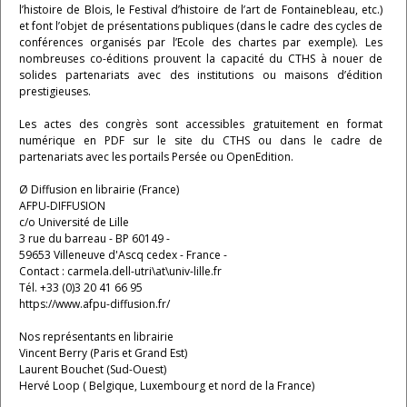
l’histoire de Blois, le Festival d’histoire de l’art de Fontainebleau, etc.)
et font l’objet de présentations publiques (dans le cadre des cycles de
conférences organisés par l’Ecole des chartes par exemple). Les
nombreuses co-éditions prouvent la capacité du CTHS à nouer de
solides partenariats avec des institutions ou maisons d’édition
prestigieuses.
Les actes des congrès sont accessibles gratuitement en format
numérique en PDF sur le site du CTHS ou dans le cadre de
partenariats avec les portails Persée ou OpenEdition.
Ø Diffusion en librairie (France)
AFPU-DIFFUSION
c/o Université de Lille
3 rue du barreau - BP 60149 -
59653 Villeneuve d'Ascq cedex - France -
Contact : carmela.dell-utri\at\univ-lille.fr
Tél. +33 (0)3 20 41 66 95
https://www.afpu-diffusion.fr/
Nos représentants en librairie
Vincent Berry (Paris et Grand Est)
Laurent Bouchet (Sud-Ouest)
Hervé Loop ( Belgique, Luxembourg et nord de la France)