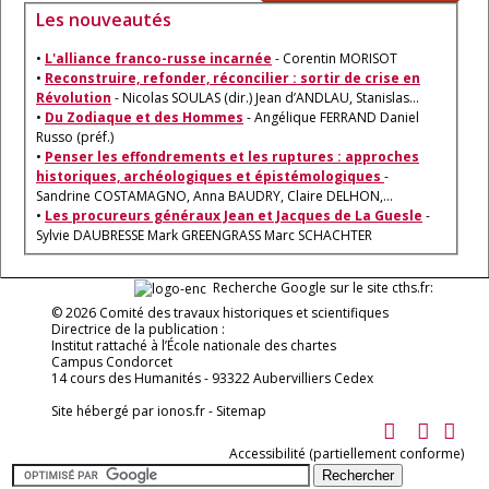
Les nouveautés
•
L'alliance franco-russe incarnée
- Corentin MORISOT
•
Reconstruire, refonder, réconcilier : sortir de crise en
Révolution
- Nicolas SOULAS (dir.) Jean d’ANDLAU, Stanislas…
•
Du Zodiaque et des Hommes
- Angélique FERRAND Daniel
Russo (préf.)
•
Penser les effondrements et les ruptures : approches
historiques, archéologiques et épistémologiques
-
Sandrine COSTAMAGNO, Anna BAUDRY, Claire DELHON,…
•
Les procureurs généraux Jean et Jacques de La Guesle
-
Sylvie DAUBRESSE Mark GREENGRASS Marc SCHACHTER
Recherche Google sur le site cths.fr:
© 2026 Comité des travaux historiques et scientifiques
Directrice de la publication :
Institut rattaché à l’École nationale des chartes
Campus Condorcet
14 cours des Humanités - 93322 Aubervilliers Cedex
Site hébergé par
ionos.fr
-
Sitemap
Accessibilité (partiellement conforme)