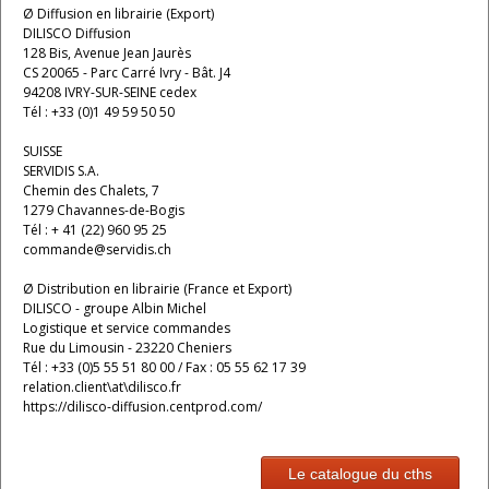
Ø Diffusion en librairie (Export)
DILISCO Diffusion
128 Bis, Avenue Jean Jaurès
CS 20065 - Parc Carré Ivry - Bât. J4
94208 IVRY-SUR-SEINE cedex
Tél : +33 (0)1 49 59 50 50
SUISSE
SERVIDIS S.A.
Chemin des Chalets, 7
1279 Chavannes-de-Bogis
Tél : + 41 (22) 960 95 25
commande@servidis.ch
Ø Distribution en librairie (France et Export)
DILISCO - groupe Albin Michel
Logistique et service commandes
Rue du Limousin - 23220 Cheniers
Tél : +33 (0)5 55 51 80 00 / Fax : 05 55 62 17 39
relation.client\at\dilisco.fr
https://dilisco-diffusion.centprod.com/
Le catalogue du cths