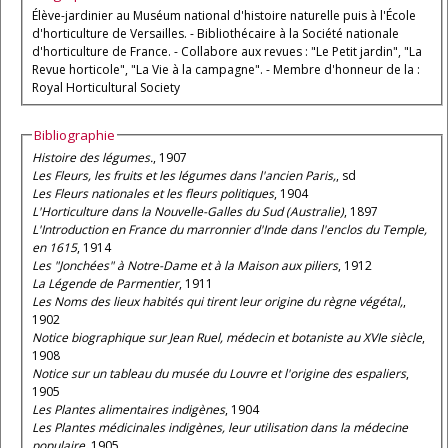
Élève-jardinier au Muséum national d'histoire naturelle puis à l'École
d'horticulture de Versailles. - Bibliothécaire à la Société nationale
d'horticulture de France. - Collabore aux revues : "Le Petit jardin", "La
Revue horticole", "La Vie à la campagne". - Membre d'honneur de la :
Royal Horticultural Society
Bibliographie
Histoire des légumes.
, 1907
Les Fleurs, les fruits et les légumes dans l'ancien Paris,
, sd
Les Fleurs nationales et les fleurs politiques
, 1904
L'Horticulture dans la Nouvelle-Galles du Sud (Australie)
, 1897
L'Introduction en France du marronnier d'Inde dans l'enclos du Temple,
en 1615
, 1914
Les "Jonchées" à Notre-Dame et à la Maison aux piliers
, 1912
La Légende de Parmentier
, 1911
Les Noms des lieux habités qui tirent leur origine du règne végétal,
,
1902
Notice biographique sur Jean Ruel, médecin et botaniste au XVIe siècle
,
1908
Notice sur un tableau du musée du Louvre et l'origine des espaliers
,
1905
Les Plantes alimentaires indigènes
, 1904
Les Plantes médicinales indigènes, leur utilisation dans la médecine
populaire
, 1905