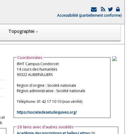
Accessibilité (partiellement conforme)
Topographie
Coordonnées
IRHT Campus Condorcet
14 cours des humanités
93322 AUBERVILLIERS
Région d'origine : Société nationale
Région administrative : Société nationale
Téléphone: 01 42 17 10 10 (non vérifié)
https://societedesetudesjuives.org/
 et
6.
26 liens avec d'autres sociétés
Académie des inscriptions et belles-Lettres
(3)