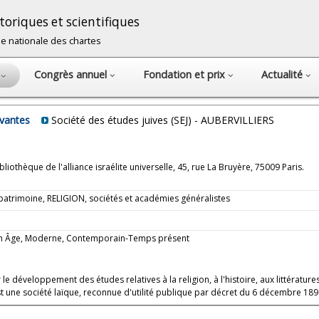
oriques et scientifiques
cole nationale des chartes
Congrès annuel
Fondation et prix
Actualité
s
avantes
Société des études juives (SEJ) - AUBERVILLIERS
liothèque de l'alliance israélite universelle, 45, rue La Bruyère, 75009 Paris.
u patrimoine, RELIGION, sociétés et académies généralistes
oyen Âge, Moderne, Contemporain-Temps présent
e développement des études relatives à la religion, à l'histoire, aux littératures
est une société laïque, reconnue d'utilité publique par décret du 6 décembre 189