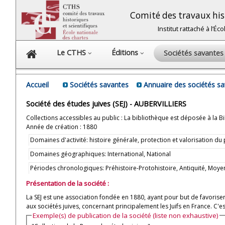
Comité des travaux hist
Institut rattaché à l’É
Le CTHS
Éditions
Sociétés savante
Accueil
Sociétés savantes
Annuaire des sociétés s
Société des études juives (SEJ) - AUBERVILLIERS
Collections accessibles au public : La bibliothèque est déposée à la Bib
Année de création : 1880
Domaines d'activité: histoire générale, protection et valorisation d
Domaines géographiques: International, National
Périodes chronologiques: Préhistoire-Protohistoire, Antiquité, M
Présentation de la société :
La SEJ est une association fondée en 1880, ayant pour but de favoriser l
aux sociétés juives, concernant principalement les Juifs en France. C'
Exemple(s) de publication de la société (liste non exhaustive)