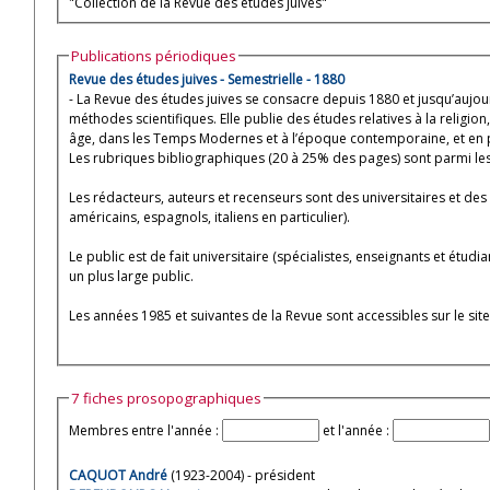
"Collection de la Revue des études juives"
Publications périodiques
Revue des études juives - Semestrielle - 1880
- La Revue des études juives se consacre depuis 1880 et jusqu’aujourd
méthodes scientifiques. Elle publie des études relatives à la religion, 
âge, dans les Temps Modernes et à l’époque contemporaine, et en pr
Les rubriques bibliographiques (20 à 25% des pages) sont parmi les
Les rédacteurs, auteurs et recenseurs sont des universitaires et des 
américains, espagnols, italiens en particulier).
Le public est de fait universitaire (spécialistes, enseignants et étud
un plus large public.
Les années 1985 et suivantes de la Revue sont accessibles sur le site
7 fiches prosopographiques
Membres entre l'année :
et l'année :
CAQUOT André
(1923-2004) - président