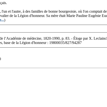
çais.
t, l'un et l'autre, à des familles de bonne bourgeoisie, où l'on comptait
hevalier de la Légion d'honneur. Sa mère était Marie Pauline Eugénie 
e...
)
 de l’Académie de médecine, 1820-1990, p. 83. - Éloge par X. Leclain
les, base de la Légion d'honneur : 19800035/827/94287
0