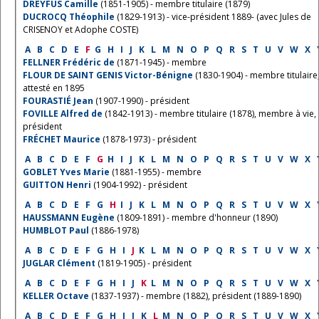
DREYFUS Camille
(1851-1905) - membre titulaire (1879)
DUCROCQ Théophile
(1829-1913) - vice-président 1889- (avec Jules de
CRISENOY et Adophe COSTE)
A
B
C
D
E
F
G
H
I
J
K
L
M
N
O
P
Q
R
S
T
U
V
W
X
FELLNER Frédéric de
(1871-1945) - membre
FLOUR DE SAINT GENIS Victor-Bénigne
(1830-1904) - membre titulaire
attesté en 1895
FOURASTIÉ Jean
(1907-1990) - président
FOVILLE Alfred de
(1842-1913) - membre titulaire (1878), membre à vie,
président
FRÉCHET Maurice
(1878-1973) - président
A
B
C
D
E
F
G
H
I
J
K
L
M
N
O
P
Q
R
S
T
U
V
W
X
GOBLET Yves Marie
(1881-1955) - membre
GUITTON Henri
(1904-1992) - président
A
B
C
D
E
F
G
H
I
J
K
L
M
N
O
P
Q
R
S
T
U
V
W
X
HAUSSMANN Eugène
(1809-1891) - membre d'honneur (1890)
HUMBLOT Paul
(1886-1978)
A
B
C
D
E
F
G
H
I
J
K
L
M
N
O
P
Q
R
S
T
U
V
W
X
JUGLAR Clément
(1819-1905) - président
A
B
C
D
E
F
G
H
I
J
K
L
M
N
O
P
Q
R
S
T
U
V
W
X
KELLER Octave
(1837-1937) - membre (1882), président (1889-1890)
A
B
C
D
E
F
G
H
I
J
K
L
M
N
O
P
Q
R
S
T
U
V
W
X