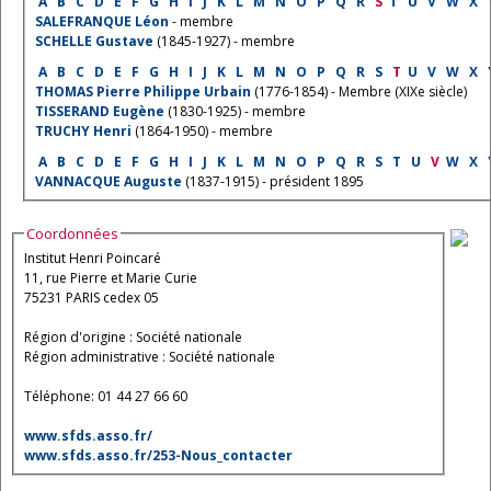
A
B
C
D
E
F
G
H
I
J
K
L
M
N
O
P
Q
R
S
T
U
V
W
X
SALEFRANQUE Léon
- membre
SCHELLE Gustave
(1845-1927) - membre
A
B
C
D
E
F
G
H
I
J
K
L
M
N
O
P
Q
R
S
T
U
V
W
X
THOMAS Pierre Philippe Urbain
(1776-1854) - Membre (XIXe siècle)
TISSERAND Eugène
(1830-1925) - membre
TRUCHY Henri
(1864-1950) - membre
A
B
C
D
E
F
G
H
I
J
K
L
M
N
O
P
Q
R
S
T
U
V
W
X
VANNACQUE Auguste
(1837-1915) - président 1895
Coordonnées
Institut Henri Poincaré
11, rue Pierre et Marie Curie
75231 PARIS cedex 05
Région d'origine : Société nationale
Région administrative : Société nationale
Téléphone: 01 44 27 66 60
www.sfds.asso.fr/
www.sfds.asso.fr/253-Nous_contacter