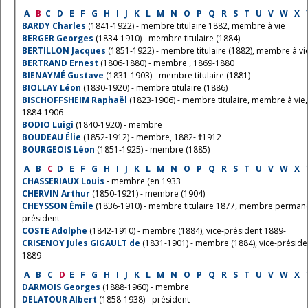
A
B
C
D
E
F
G
H
I
J
K
L
M
N
O
P
Q
R
S
T
U
V
W
X
BARDY Charles
(1841-1922) - membre titulaire 1882, membre à vie
BERGER Georges
(1834-1910) - membre titulaire (1884)
BERTILLON Jacques
(1851-1922) - membre titulaire (1882), membre à vi
BERTRAND Ernest
(1806-1880) - membre , 1869-1880
BIENAYMÉ Gustave
(1831-1903) - membre titulaire (1881)
BIOLLAY Léon
(1830-1920) - membre titulaire (1886)
BISCHOFFSHEIM Raphaël
(1823-1906) - membre titulaire, membre à vie,
1884-1906
BODIO Luigi
(1840-1920) - membre
BOUDEAU Élie
(1852-1912) - membre, 1882-
†
1912
BOURGEOIS Léon
(1851-1925) - membre (1885)
A
B
C
D
E
F
G
H
I
J
K
L
M
N
O
P
Q
R
S
T
U
V
W
X
CHASSERIAUX Louis
- membre (en 1933
CHERVIN Arthur
(1850-1921) - membre (1904)
CHEYSSON Émile
(1836-1910) - membre titulaire 1877, membre permane
président
COSTE Adolphe
(1842-1910) - membre (1884), vice-président 1889-
CRISENOY Jules GIGAULT de
(1831-1901) - membre (1884), vice-préside
1889-
A
B
C
D
E
F
G
H
I
J
K
L
M
N
O
P
Q
R
S
T
U
V
W
X
DARMOIS Georges
(1888-1960) - membre
DELATOUR Albert
(1858-1938) - président