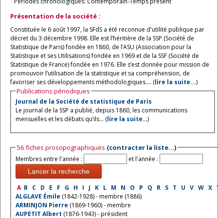
Périodes chronologiques: Contemporain-Temps présent
Présentation de la société :
Constituée le 6 août 1997, la SFdS a été reconnue d'utilité publique par
décret du 3 décembre 1998. Elle est l’héritière de la SSP (Société de
Statistique de Paris) fondée en 1860, de l’ASU (Association pour la
Statistique et ses Utilisations) fondée en 1969 et de la SSF (Société de
Statistique de France) fondée en 1976. Elle s’est donnée pour mission de
promouvoir l’utilisation de la statistique et sa compréhension, de
favoriser ses développements méthodologiques.... (
lire la suite...
)
Publications périodiques
Journal de la Société de statistique de Paris
Le journal de la SSP a publié, depuis 1860, les communications
mensuelles et les débats qu’ils... (
lire la suite…
)
56 fiches prosopographiques
(contracter la liste…)
Membres entre l'année :
et l'année :
Lancer la recherche
A
B
C
D
E
F
G
H
I
J
K
L
M
N
O
P
Q
R
S
T
U
V
W
X
ALGLAVE Émile
(1842-1928) - membre (1886)
ARMINJON Pierre
(1869-1960) - membre
AUPETIT Albert
(1876-1943) - président