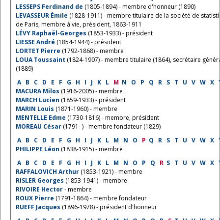
LESSEPS Ferdinand de
(1805-1894) - membre d'honneur (1890)
LEVASSEUR Émile
(1828-1911) - membre titulaire de la société de statist
de Paris, membre à vie, président, 1863-1911
LÉVY Raphaël-Georges
(1853-1933) - président
LIESSE André
(1854-1944) - président
LORTET Pierre
(1792-1868) - membre
LOUA Toussaint
(1824-1907) - membre titulaire (1864), secrétaire génér
(1889)
A
B
C
D
E
F
G
H
I
J
K
L
M
N
O
P
Q
R
S
T
U
V
W
X
MACURA Milos
(1916-2005) - membre
MARCH Lucien
(1859-1933) - président
MARIN Louis
(1871-1960) - membre
MENTELLE Edme
(1730-1816) - membre, président
MOREAU César
(1791- ) - membre fondateur (1829)
A
B
C
D
E
F
G
H
I
J
K
L
M
N
O
P
Q
R
S
T
U
V
W
X
PHILIPPE Léon
(1838-1915) - membre
A
B
C
D
E
F
G
H
I
J
K
L
M
N
O
P
Q
R
S
T
U
V
W
X
RAFFALOVICH Arthur
(1853-1921) - membre
RISLER Georges
(1853-1941) - membre
RIVOIRE Hector
- membre
ROUX Pierre
(1791-1864) - membre fondateur
RUEFF Jacques
(1896-1978) - président d'honneur