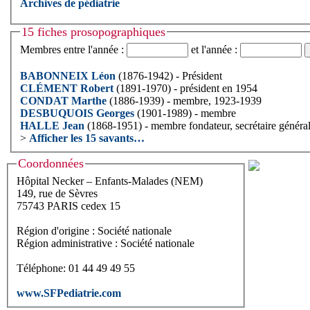
Archives de pédiatrie
15 fiches prosopographiques
Membres entre l'année :
et l'année :
BABONNEIX Léon
(1876-1942) - Président
CLÉMENT Robert
(1891-1970) - président en 1954
CONDAT Marthe
(1886-1939) - membre, 1923-1939
DESBUQUOIS Georges
(1901-1989) - membre
HALLE Jean
(1868-1951) - membre fondateur, secrétaire généra
>
Afficher les 15 savants…
Coordonnées
Hôpital Necker – Enfants-Malades (NEM)
149, rue de Sèvres
75743 PARIS cedex 15
Région d'origine : Société nationale
Région administrative : Société nationale
Téléphone: 01 44 49 49 55
www.SFPediatrie.com