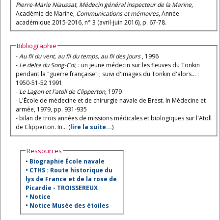
Pierre-Marie Niaussat, Médecin général inspecteur de la Marine
,
Académie de Marine,
Communications et mémoires
, Année
académique 2015-2016, n° 3 (avril-juin 2016), p. 67-78.
Bibliographie
-
Au fil du vent, au fil du temps, au fil des jours
, 1996
-
Le delta du Song-Coï
, : un jeune médecin sur les fleuves du Tonkin
pendant la "guerre française" ; suivi d'Images du Tonkin d'alors... :
1950-51-52 1991
-
Le Lagon et l'atoll de Clipperton
, 1979
- L'École de médecine et de chirurgie navale de Brest. In Médecine et
armée, 1979, pp. 931-935
- bilan de trois années de missions médicales et biologiques sur l'Atoll
de Clipperton. In... (
lire la suite...
)
Ressources
•
Biographie École navale
•
CTHS : Route historique du
lys de France et de la rose de
Picardie - TROISSEREUX
•
Notice
•
Notice Musée des étoiles