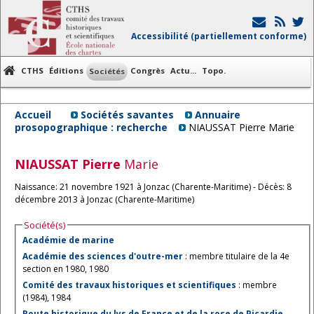
Accessibilité (partiellement conforme)
CTHS
Éditions
Congrès
Actu...
Topo.
Sociétés
Accueil
Sociétés savantes
Annuaire
prosopographique : recherche
NIAUSSAT Pierre Marie
NIAUSSAT
Pierre
Marie
Naissance: 21 novembre 1921 à Jonzac (Charente-Maritime) - Décès: 8
décembre 2013 à Jonzac (Charente-Maritime)
Société(s)
Académie de marine
Académie des sciences d'outre-mer
: membre titulaire de la 4e
section en 1980, 1980
Comité des travaux historiques et scientifiques
: membre
(1984), 1984
Route historique du lys de France et de la rose de Picardie