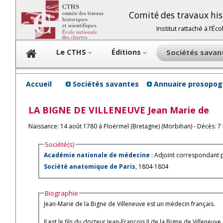
Comité des travaux hist
Institut rattaché à l’É
Le CTHS
Éditions
Sociétés sava
Accueil
Sociétés savantes
Annuaire prosopog
LA BIGNE DE VILLENEUVE
Jean Marie de
Naissance: 14 août 1780 à Ploërmel (Bretagne) (Morbihan) - Décès: 7 fé
Société(s)
Académie nationale de médecine
: Adjoint correspondant 
Société anatomique de Paris
, 1804-1804
Biographie
Jean-Marie de la Bigne de Villeneuve est un médecin français.
Il est le fils du docteur Jean-François II de la Bigne de Villeneuv