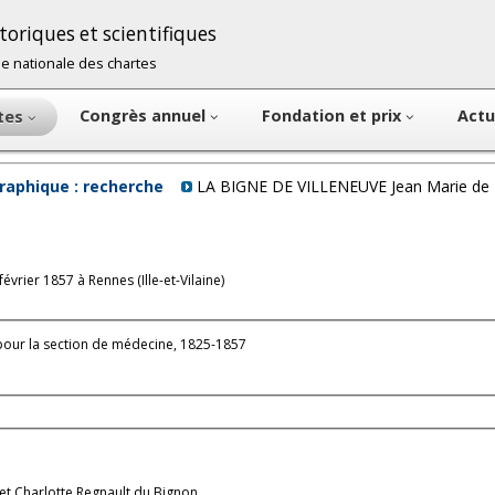
oriques et scientifiques
cole nationale des chartes
Congrès annuel
Fondation et prix
Actu
ntes
raphique : recherche
LA BIGNE DE VILLENEUVE Jean Marie de
vrier 1857 à Rennes (Ille-et-Vilaine)
pour la section de médecine, 1825-1857
e et Charlotte Regnault du Bignon.