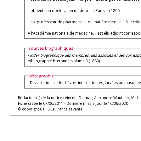
Il obtient son doctorat en médecine à Paris en 1806.
Il est professeur de pharmacie et de matière médicale à l'éco
A l'Académie nationale de médecine, il est élu adjoint corresp
Sources biographiques
-
Index biographique des membres, des associés et des corresp
bibliographie bretonne, volume 3 (1889)
Bibliographie
- Dissertation sur les fièvres intermittentes, larvées ou masqué
Rédacteur(s) de la notice : Vincent Delmas, Alexandre Wauthier, Mich
Fiche créée le 07/06/2011 - Dernière mise à jour le 16/06/2020
© copyright CTHS-La France savante.