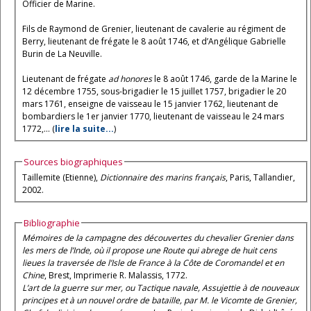
Officier de Marine.
Fils de Raymond de Grenier, lieutenant de cavalerie au régiment de
Berry, lieutenant de frégate le 8 août 1746, et d’Angélique Gabrielle
Burin de La Neuville.
Lieutenant de frégate
ad honores
le 8 août 1746, garde de la Marine le
12 décembre 1755, sous-brigadier le 15 juillet 1757, brigadier le 20
mars 1761, enseigne de vaisseau le 15 janvier 1762, lieutenant de
bombardiers le 1er janvier 1770, lieutenant de vaisseau le 24 mars
1772,... (
lire la suite...
)
Sources biographiques
Taillemite (Etienne),
Dictionnaire des marins français
, Paris, Tallandier,
2002.
Bibliographie
Mémoires de la campagne des découvertes du chevalier Grenier dans
les mers de l’Inde, où il propose une Route qui abrege de huit cens
lieues la traversée de l’Isle de France à la Côte de Coromandel et en
Chine
, Brest, Imprimerie R. Malassis, 1772.
L’art de la guerre sur mer, ou Tactique navale, Assujettie à de nouveaux
principes et à un nouvel ordre de bataille, par M. le Vicomte de Grenier,