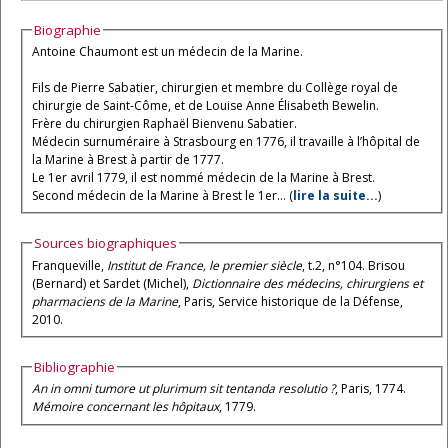
Biographie
Antoine Chaumont est un médecin de la Marine.
Fils de Pierre Sabatier, chirurgien et membre du Collège royal de
chirurgie de Saint-Côme, et de Louise Anne Élisabeth Bewelin.
Frère du chirurgien Raphaël Bienvenu Sabatier.
Médecin surnuméraire à Strasbourg en 1776, il travaille à l’hôpital de
la Marine à Brest à partir de 1777.
Le 1er avril 1779, il est nommé médecin de la Marine à Brest.
Second médecin de la Marine à Brest le 1er... (
lire la suite...
)
Sources biographiques
Franqueville,
Institut de France, le premier siècle
, t.2, n°104. Brisou
(Bernard) et Sardet (Michel),
Dictionnaire des médecins, chirurgiens et
pharmaciens de la Marine
, Paris, Service historique de la Défense,
2010.
Bibliographie
An in omni tumore ut plurimum sit tentanda resolutio ?
, Paris, 1774.
Mémoire concernant les hôpitaux
, 1779.