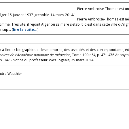
Pierre Ambroise-Thomas est un 
alger-15-janvier-1937-grenoble-14-mars-2014/
Pierre Ambroise-Thomas est né à
mé. Très vite, il rejoint Alger où sa mère s’établit. C’est dans cette ville qu’il g
sup... (
lire la suite...
)
à l’Index biographique des membres, des associés et des correspondants, édit
oires de l'Académie nationale de médecine
, Tome 199-n°4, p. 471-476 Anonyme
, 1965, 34 (9) : 347-350. Ambroise-Thomas Pierre, p. 347 - Notice du professeur Yves Logeais, 25 mars 2014.
andre Wauthier