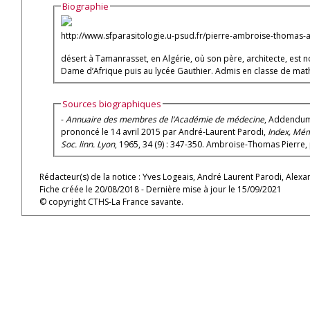
Biographie
http://www.sfparasitologie.u-psud.fr/pierre-ambroise-thomas-
désert à Tamanrasset, en Algérie, où son père, architecte, est nom
Dame d’Afrique puis au lycée Gauthier. Admis en classe de math-
Sources biographiques
-
Annuaire des membres de l’Académie de médecine
, Addendum 
prononcé le 14 avril 2015 par André-Laurent Parodi,
Index, Mém
Soc. linn. Lyon
Rédacteur(s) de la notice : Yves Logeais, André Laurent Parodi, Alex
Fiche créée le 20/08/2018 - Dernière mise à jour le 15/09/2021
© copyright CTHS-La France savante.