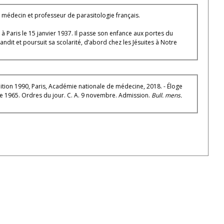
médecin et professeur de parasitologie français.
 Paris le 15 janvier 1937. Il passe son enfance aux portes du
randit et poursuit sa scolarité, d’abord chez les Jésuites à Notre
ion 1990, Paris, Académie nationale de médecine, 2018. - Éloge
 1965. Ordres du jour. C. A. 9 novembre. Admission.
Bull. mens.