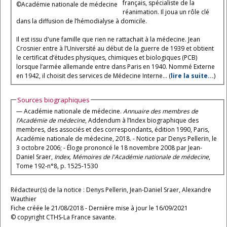
français, spécialiste de la
©Académie nationale de médecine
réanimation. Il joua un rôle clé
dans la diffusion de l’hémodialyse à domicile.
Il est issu d'une famille que rien ne rattachait à la médecine. Jean
Crosnier entre à l’Université au début de la guerre de 1939 et obtient
le certificat d’études physiques, chimiques et biologiques (PCB)
lorsque l’armée allemande entre dans Paris en 1940. Nommé Externe
en 1942, il choisit des services de Médecine Interne... (
lire la suite...
)
Sources biographiques
— Académie nationale de médecine.
Annuaire des membres de
l’Académie de médecine
, Addendum à l’Index biographique des
membres, des associés et des correspondants, édition 1990, Paris,
Académie nationale de médecine, 2018. - Notice par Denys Pellerin, le
3 octobre 2006; - Éloge prononcé le 18 novembre 2008 par Jean-
Daniel Sraer,
Index, Mémoires de l'Académie nationale de médecine
,
Tome 192-n°8, p. 1525-1530
Rédacteur(s) de la notice : Denys Pellerin, Jean-Daniel Sraer, Alexandre
Wauthier
Fiche créée le 21/08/2018 - Dernière mise à jour le 16/09/2021
© copyright CTHS-La France savante.