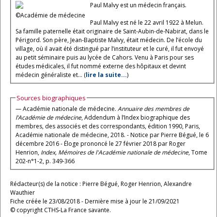
Paul Malvy est un médecin français.
©Académie de médecine
Paul Malvy est né le 22 avril 1922 à Melun.
Sa famille paternelle était originaire de Saint-Aubin-de-Nabirat, dans le
Périgord. Son père, Jean-Baptiste Malvy, était médecin. De l’école du
village, où il avait été distingué par l’instituteur et le curé, il fut envoyé
au petit séminaire puis au lycée de Cahors. Venu à Paris pour ses
études médicales, il fut nommé externe des hôpitaux et devint
médecin généraliste et... (
lire la suite...
)
Sources biographiques
— Académie nationale de médecine.
Annuaire des membres de
l’Académie de médecine
, Addendum à l’Index biographique des
membres, des associés et des correspondants, édition 1990, Paris,
Académie nationale de médecine, 2018. - Notice par Pierre Bégué, le 6
décembre 2016 - Éloge prononcé le 27 février 2018 par Roger
Henrion,
Index, Mémoires de l'Académie nationale de médecine
, Tome
202-n°1-2, p. 349-366
Rédacteur(s) de la notice : Pierre Bégué, Roger Henrion, Alexandre
Wauthier
Fiche créée le 23/08/2018 - Dernière mise à jour le 21/09/2021
© copyright CTHS-La France savante.