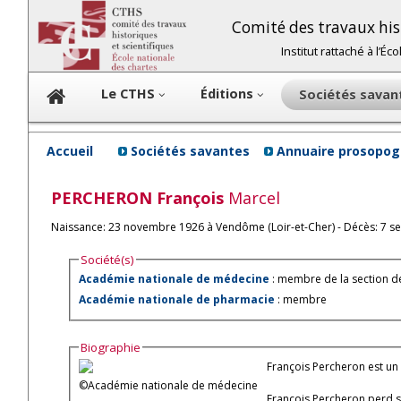
Comité des travaux hist
Institut rattaché à l’É
Le CTHS
Éditions
Sociétés sava
Accueil
Sociétés savantes
Annuaire prosopog
PERCHERON
François
Marcel
Naissance: 23 novembre 1926 à Vendôme (Loir-et-Cher) - Décès: 7 s
Société(s)
Académie nationale de médecine
: membre de la section d
Académie nationale de pharmacie
: membre
Biographie
François Percheron est un
©Académie nationale de médecine
François Percheron perd so