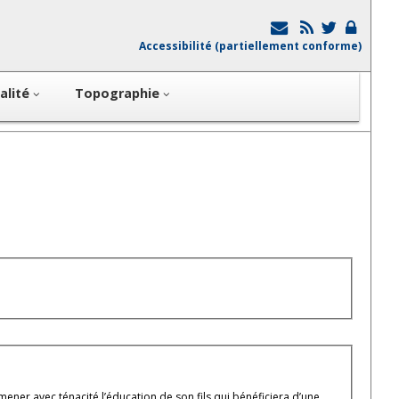
Accessibilité (partiellement conforme)
alité
Topographie
ener avec ténacité l’éducation de son fils qui bénéficiera d’une