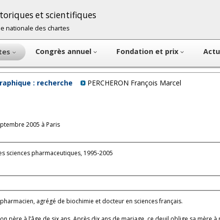
oriques et scientifiques
cole nationale des chartes
Congrès annuel
Fondation et prix
Actu
ntes
raphique : recherche
PERCHERON François Marcel
eptembre 2005 à Paris
es sciences pharmaceutiques, 1995-2005
 pharmacien, agrégé de biochimie et docteur en sciences français.
n père à l’âge de six ans. Après dix ans de mariage, ce deuil oblige sa mère à m