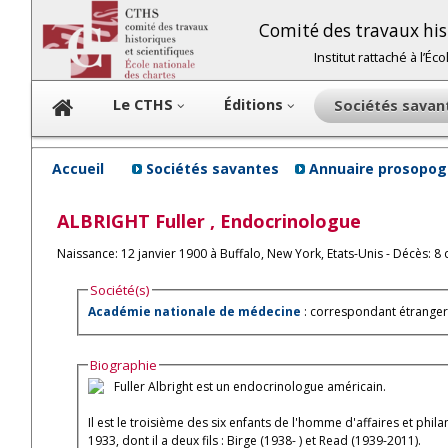
Comité des travaux hist
Institut rattaché à l’É
Le CTHS
Éditions
Sociétés sava
Accueil
Sociétés savantes
Annuaire prosopog
ALBRIGHT
Fuller
, Endocrinologue
Naissance: 12 janvier 1900 à Buffalo, New York, Etats-Unis - Décès: 
Société(s)
Académie nationale de médecine
: correspondant étranger
Biographie
Fuller Albright est un endocrinologue américain.
Il est le troisième des six enfants de l'homme d'affaires et phila
1933, dont il a deux fils : Birge (1938- ) et Read (1939-2011).