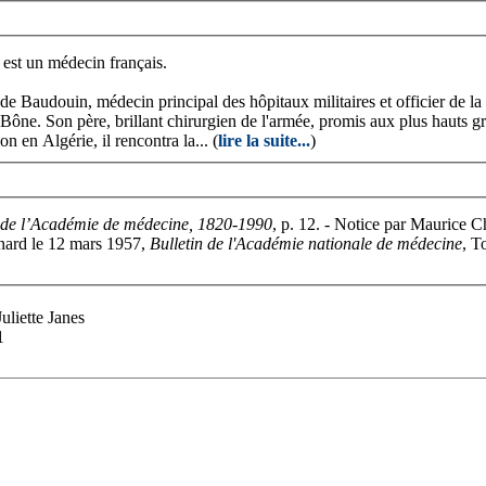
st un médecin français.
de Baudouin, médecin principal des hôpitaux militaires et officier de 
ne. Son père, brillant chirurgien de l'armée, promis aux plus hauts gr
n en Algérie, il rencontra la... (
lire la suite...
)
s de l’Académie de médecine, 1820-1990
, p. 12. - Notice par Maur
nard le 12 mars 1957,
Bulletin de l'Académie nationale de médecine
, T
uliette Janes
1