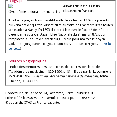
Biographie
Albert Fruhinsholz est un
obstétricien français.
©Académie nationale de médecine
Il naît à Bayon, en Meurthe-et-Moselle, le 27 février 1876, de parents
qui venaient de quitter l'Alsace suite au traité de Francfort. Il fait toutes
ses études à Nancy. En 1893, il entre à la nouvelle Faculté de médecine
créée par le vote de l'Assemblée Nationale du 21 mars 1872 pour
remplacer la Faculté de Strasbourg. Il y eut pour maîtres le doyen
Stolz, François-Joseph Hergott et son fils Alphonse Herrgott.... (
lire la
suite...
)
Sources biographiques
- Index des membres, des associés et des correspondants de
l’Académie de médecine, 1820-1990, p. 81. - Éloge par M. Lacomme le
25 février 1964,
Bulletin de l'Académie nationale de médecine
, tome
148-n°8, p. 133-138.
Rédacteur(s) de la notice : M, Lacomme, Pierre-Louis Pinault
Fiche créée le 29/09/2018 - Dernière mise à jour le 16/09/2021
© copyright CTHS-La France savante.