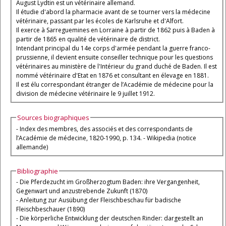
August Lydtin est un vétérinaire allemand.
Il étudie d'abord la pharmacie avant de se tourner vers la médecine
vétérinaire, passant par les écoles de Karlsruhe et d'Alfort.
Il exerce à Sarreguemines en Lorraine à partir de 1862 puis à Baden à
partir de 1865 en qualité de vétérinaire de district.
Intendant principal du 14e corps d'armée pendant la guerre franco-
prussienne, il devient ensuite conseiller technique pour les questions
vétérinaires au ministère de l'Intérieur du grand duché de Baden. Il est
nommé vétérinaire d'Etat en 1876 et consultant en élevage en 1881.
Il est élu correspondant étranger de l’Académie de médecine pour la
division de médecine vétérinaire le 9 juillet 1912.
Sources biographiques
- Index des membres, des associés et des correspondants de
l’Académie de médecine, 1820-1990, p. 134. - Wikipedia (notice
allemande)
Bibliographie
- Die Pferdezucht im Großherzogtum Baden: ihre Vergangenheit,
Gegenwart und anzustrebende Zukunft (1870)
- Anleitung zur Ausübung der Fleischbeschau für badische
Fleischbeschauer (1890)
- Die körperliche Entwicklung der deutschen Rinder: dargestellt an