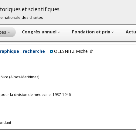
oriques et scientifiques
cole nationale des chartes
Congrès annuel
Fondation et prix
Actu
ntes
raphique : recherche
OELSNITZ Michel d’
 Nice (Alpes-Maritimes)
 pour la division de médecine, 1937-1946
ondant