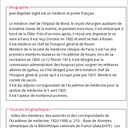
Biographie
Jean-Baptiste Vigné est un médecin et poète français.
Le médecin chef de l'hôpital de Brest, le reçoit chirurgien auxiliaire de
troisième classe de la marine, et pendant trois mois, il est embarqué à
bord de la Flûte. Près d'un mois après, il reçoit une dispense et va
vivre à Paris. Il est reçu Docteur en 1802 et vient se fixer à Rouen.
Il est médecin en chef de l'Hospice général de Rouen.
Membre de la Société de médecine clinique de Paris, il est l'un des
premiers membres titulaires de l'Académie de Rouen, lors de sa
recréation en 1803. Le 12 février 1814, il est désigné par la
commission administrative des hospices pour soigner les militaires
atteints de typhus, où il fut désigné pour être médecin chef de
l'Hospice général, poste qu'il a occupé juste juin 1815. Membre du
comité de vaccin.
Il est élu adjoint correspondant de l'Académie de médecine pour la
section de médecine le 5 avril 1825.
Il est l'auteur de nombreux poèmes.
Sources biographiques
- Index des membres, des associés et des correspondants de
l’Académie de médecine, 1820-1990, p. 210. - Base de données
sémantique de la Bibliothèque nationale de France (data.bnf.fr) - Les