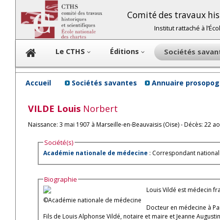
Comité des travaux hist
Institut rattaché à l’É
Le CTHS
Éditions
Sociétés sava
Accueil
Sociétés savantes
Annuaire prosopog
VILDE
Louis
Norbert
Naissance: 3 mai 1907 à Marseille-en-Beauvaisis (Oise) - Décès: 22 a
Société(s)
Académie nationale de médecine
: Correspondant national
Biographie
Louis Vildé est médecin fr
©Académie nationale de médecine
Docteur en médecine à Par
Fils de Louis Alphonse Vildé, notaire et maire et Jeanne Augus