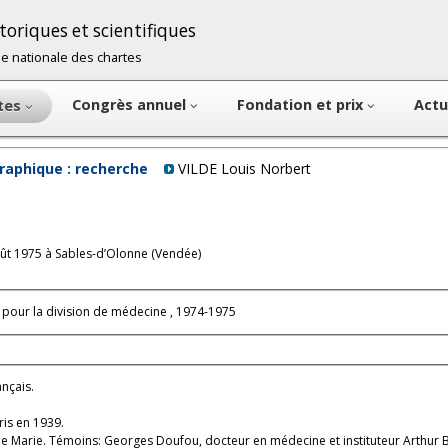
oriques et scientifiques
cole nationale des chartes
Congrès annuel
Fondation et prix
Actu
ntes
raphique : recherche
VILDE Louis Norbert
oût 1975 à Sables-d’Olonne (Vendée)
 pour la division de médecine , 1974-1975
ançais.
is en 1939.
tine Marie. Témoins: Georges Doufou, docteur en médecine et instituteur Arthur 