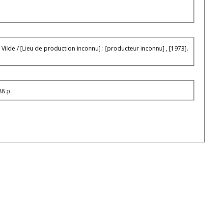
ilde / [Lieu de production inconnu] : [producteur inconnu] , [1973].
88 p.