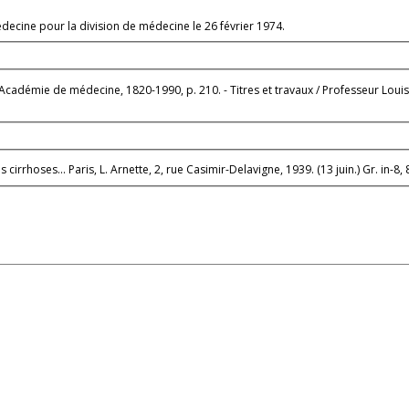
decine pour la division de médecine le 26 février 1974.
adémie de médecine, 1820-1990, p. 210. - Titres et travaux / Professeur Louis V
irrhoses... Paris, L. Arnette, 2, rue Casimir-Delavigne, 1939. (13 juin.) Gr. in-8, 