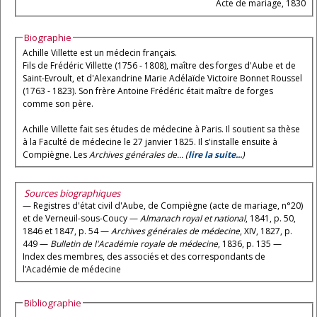
Acte de mariage, 1830
Biographie
Achille Villette est un médecin français.
Fils de Frédéric Villette (1756 - 1808), maître des forges d'Aube et de
Saint-Evroult, et d'Alexandrine Marie Adélaïde Victoire Bonnet Roussel
(1763 - 1823). Son frère Antoine Frédéric était maître de forges
comme son père.
Achille Villette fait ses études de médecine à Paris. Il soutient sa thèse
à la Faculté de médecine le 27 janvier 1825. Il s'installe ensuite à
Compiègne. Les
Archives générales de... (
lire la suite...
)
Sources biographiques
— Registres d'état civil d'Aube, de Compiègne (acte de mariage, n°20)
et de Verneuil-sous-Coucy —
Almanach royal et national
, 1841, p. 50,
1846 et 1847, p. 54 —
Archives générales de médecine
, XIV, 1827, p.
449 —
Bulletin de l'Académie royale de médecine
, 1836, p. 135 —
Index des membres, des associés et des correspondants de
l’Académie de médecine
Bibliographie