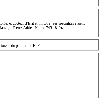
A)
e, et docteur d’Etat en histoire. Ses spécialités étaient
-classique Pierre-Adrien Pâris (1745-1819).
Architecture Mouvement Continuité AMC ENSA Paris-Belleville Association d'histoire de l'architecture AHA (AFHA) Cité de l'architecture et du patrimoine BnF