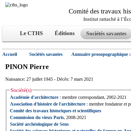
Comité des travaux hist
Institut rattaché à l’Éc
Le CTHS
Éditions
Sociétés savantes
Accueil
Sociétés savantes
Annuaire prosopographique :
PINON
Pierre
Naissance: 27 juillet 1945 - Décès: 7 mars 2021
Société(s)
Académie d'architecture
: membre correspondant, 2002-2021
Association d'histoire de l'architecture
: membre fondateur et p
Comité des travaux historiques et scientifiques
Commission du vieux Paris
, 2008-2021
Société archéologique de Sens
Société des sciences historiques et naturelles de Semur-en-Au