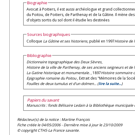
Biographie
Avocat à Poitiers, il est aussi archéologue et grand collectionneur d'arch
du Poitou, de Poitiers, de Parthenay et de la Gâtine. Il mène des
d'objets sortis du sol dont il étudie les destinées
Sources biographiques
Colloque
La Gâtine et ses historiens
, publié en 1997
Histoire de 
Bibliographie
Dictionnaire topographique des Deux Sèvres
,
Histoire de la ville de Parthenay, de ses anciens seigneurs et de 
La Gatine historique et monumentale.
, 1897
Histoire sommaire de
Epigraphie romaine du Poitou
, Extrait des "Mémoires de la Soc
Fouilles de deux tumulus et d'un dolmen... (
lire la suite...
)
Papiers du savant
Manuscrits : fonds Bélisaire Ledain à la Bibliothèque municipale d
Rédacteur(s) de la notice : Martine François
Fiche créée le 04/05/2006 - Dernière mise à jour le 23/10/2009
© copyright CTHS-La France savante.