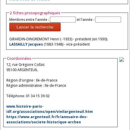
2 fiches prosopographiques
Membres entre l'année :
et l'année :
Lancer la recherche
GIRARDIN-DINGREMONT Henri ( -1933) - président (en 1930).
LASSAILLY Jacques
(1883-1948) - vice-président
Coordonnées
12, rue Grégoire Collas
95100 ARGENTEUIL
Région d'origine : Ile-de-France
Région administrative : Ile-de-France
Téléphone: 01 34 15 39 02
www.histoire-paris-
idf.org/associations/open/vieilargenteuil.htm
https://www.argenteuil.fr/fr/annuaire-des-
associations/societe-historique-archeo