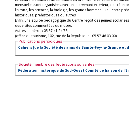
mensuelles sont organisées avec un intervenant extérieur, des réunions
l'hitoire, les sciences, la biologie, les grands hommes... Le Centre pr
historiques, préhistoriques ou autres...
Enfin, une équipe pédagogique du Centre reçoit des jeunes scolarisés
des visites commentées du musée.
Autres numéros : 05 57 41 24 76
(office du tourisme, 102, rue de la République : 05 57 46 03 00)
Publications périodiques
Cahiers [de la Société des amis de Sainte-Foy-la-Grande et d
Société membre des fédérations suivantes
Fédération historique du Sud-Ouest
Comité de liaison de l'