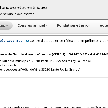
oriques et scientifiques
cole nationale des chartes
Congrès annuel
Fondation et prix
Actu
ntes
étés savantes
Centre d'études et de réflexions en préhistoire e
istoire de Sainte-Foy-la-Grande (CERPH) - SAINTE-FOY-LA-GRAN
Bibliothèque municipale, 21 rue Pasteur, 33220 Sainte Foy La Grande.
oy La Grande.
nt déposés à l'Hôtel de Ville, 33220 Sainte Foy La Grande)
e
nte-Foy-la-Grande regroupe 100 membres. Pour les sociétaires, des conférences