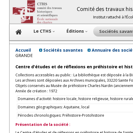
Comité des travaux hist
Institut rattaché à l’É
Le CTHS
Éditions
Sociétés sava
Accueil
Sociétés savantes
Annuaire des soci
GRANDE
Centre d'études et de réflexions en préhistoire et h
Collections accessibles au public : La bibliothèque est déposée à la 
Les archives sont déposées aux Archives municipales, 33220 Sainte F
Objets conservés au Musée de préhistoire Charles Nardin (ancienneme
Année de création : 1972
Domaines d'activité: histoire locale, histoire religieuse, histoire rural
Domaines géographiques: Aquitaine, local
Périodes chronologiques: Préhistoire-Protohistoire
Présentation de la société :
Le Centre d'études et de réflexions en préhistoire et histoire de Sai