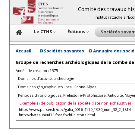
Comité des travaux hist
Institut rattaché à l’É
Le CTHS
Éditions
Sociétés sava
Accueil
Sociétés savantes
Annuaire des soci
Groupe de recherches archéologiques de la combe de
Année de création : 1975
Domaines d'activité: archéologie
Domaines géographiques: local, Rhone-Alpes
Périodes chronologiques: Préhistoire-Protohistoire, Antiquité, M
Exemple(s) de publication de la société (liste non exhaustive)
https://www.persee.fr/doc/galia_0016-4119_1980_num_38_2_1814
http://chateauneuf73.free.fr/chf-histoire.html