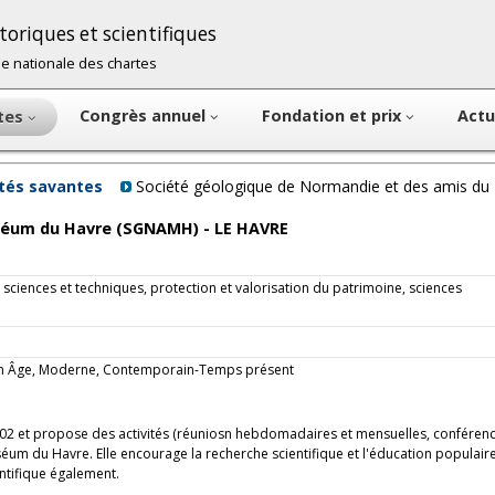
oriques et scientifiques
cole nationale des chartes
Congrès annuel
Fondation et prix
Actu
ntes
étés savantes
Société géologique de Normandie et des amis d
séum du Havre (SGNAMH) - LE HAVRE
 sciences et techniques, protection et valorisation du patrimoine, sciences
oyen Âge, Moderne, Contemporain-Temps présent
02 et propose des activités (réuniosn hebdomadaires et mensuelles, conférenc
muséum du Havre. Elle encourage la recherche scientifique et l'éducation populair
entifique également.