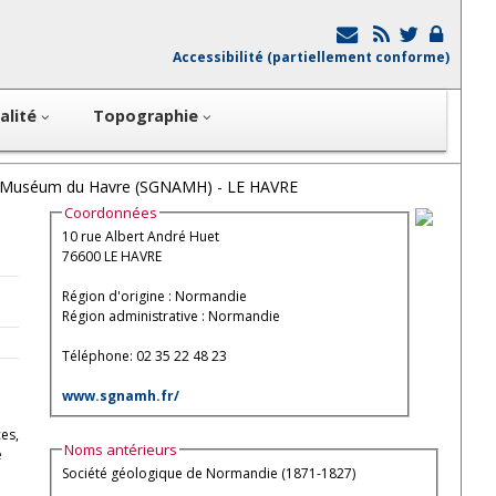
Accessibilité (partiellement conforme)
alité
Topographie
u Muséum du Havre (SGNAMH) - LE HAVRE
Coordonnées
10 rue Albert André Huet
76600 LE HAVRE
Région d'origine : Normandie
Région administrative : Normandie
Téléphone: 02 35 22 48 23
www.sgnamh.fr/
es,
Noms antérieurs
e
Société géologique de Normandie (1871-1827)