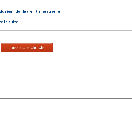
 Muséum du Havre - trimestrielle
ire la suite…
)
Lancer la recherche