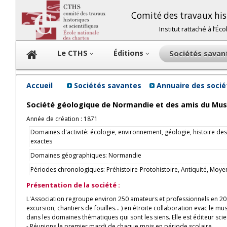
Comité des travaux hist
Institut rattaché à l’É
Le CTHS
Éditions
Sociétés sava
Accueil
Sociétés savantes
Annuaire des soci
Société géologique de Normandie et des amis du Mu
Année de création : 1871
Domaines d'activité: écologie, environnement, géologie, histoire des
exactes
Domaines géographiques: Normandie
Périodes chronologiques: Préhistoire-Protohistoire, Antiquité, M
Présentation de la société :
L'Association regroupe environ 250 amateurs et professionnels en 20
excursion, chantiers de fouilles... ) en étroite collaboration evac le 
dans les domaines thématiques qui sont les siens. Elle est éditeur sci
- Réunions le premier mardi de chaque mois en période scolaire