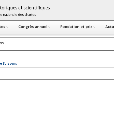
oriques et scientifiques
cole nationale des chartes
ntes
Congrès annuel
Fondation et prix
Actu
ais
de Soissons