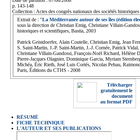
Date de parution : 07/08/2008
p. 143-148
Collection : Actes des congrès nationaux des sociétés historiques 
Extrait de : "
La Méditerranée autour de ses îles (édition él
sous la direction de Christian Emig, Christiane Villain-Gandoss
historiques et scientifiques, Bastia, 2003
Patrick Geistdoerfer, Alain Coutelle, Christian Emig, Jean Fer
S. Saint-Martin, J.-P. Saint-Martin, J.-J. Cornée, Patrick Vidal
Christiane Villain-Gandossi, François-Noël Richard, Hélène Da
Pierre-Jacques Olagnier, Dominique Garcia, Myriam Sternbe
Michéa, Éric Rieth, José Luis Cortés, Nicolas Pehau, Raimo
Paris, Éditions du CTHS - 2008
Télécharger
gratuitement le
document
au format PDF
RÉSUMÉ
FICHE TECHNIQUE
L'AUTEUR ET SES PUBLICATIONS