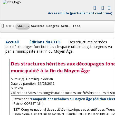
Accessibilité (partiellement conforme)
CTHS
Sociétés
Congrès
Actu...
Topo.
Éditions
Accueil
Éditions du CTHS
Des structures héritées
aux découpages fonctionnels : l’espace urbain augsbourgeois vu
par la municipalité à la fin du Moyen Âge
Des structures héritées aux découpages fonct
municipalité à la fin du Moyen Âge
Auteur(s) : Dominique Adrian
Date de parution : 31/03/2015
p. 21-29
Collection : Actes des congrès nationaux des sociétés historiques et scie
Extrait de : "
Compositions urbaines au Moyen Âge (édition élec
Patrick CORBET (dir.)
e
137
Congrès national des sociétés historiques et scientifiques, Tours
Dominique ADRIAN, Julien AVINAIN, Claude BOUHIER, Henri BRESC, J