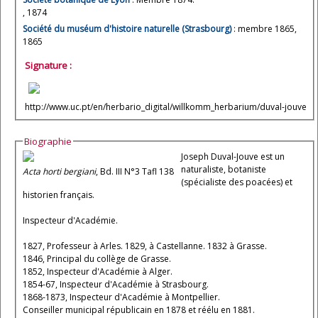
, 1874
Société du muséum d'histoire naturelle (Strasbourg)
: membre 1865,
1865
Signature :
http://www.uc.pt/en/herbario_digital/willkomm_herbarium/duval-jouve
Biographie
Joseph Duval-Jouve est un
naturaliste, botaniste
Acta horti bergiani
, Bd. III N°3 Tafl 138
(spécialiste des poacées) et
historien français.
Inspecteur d'Académie.
1827, Professeur à Arles. 1829, à Castellanne. 1832 à Grasse.
1846, Principal du collège de Grasse.
1852, Inspecteur d'Académie à Alger.
1854-67, Inspecteur d'Académie à Strasbourg.
1868-1873, Inspecteur d'Académie à Montpellier.
Conseiller municipal républicain en 1878 et réélu en 1881.