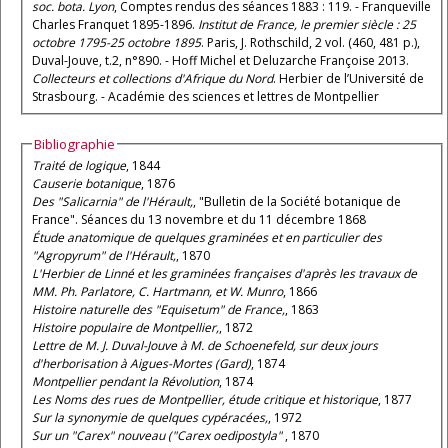
soc. bota. Lyon
, Comptes rendus des séances 1883 : 119. - Franqueville
Charles Franquet 1895-1896.
Institut de France, le premier siècle : 25
octobre 1795-25 octobre 1895
. Paris, J. Rothschild, 2 vol. (460, 481 p.),
Duval-Jouve, t.2, n°890. - Hoff Michel et Deluzarche Françoise 2013.
Collecteurs et collections d'Afrique du Nord
. Herbier de l’Université de
Strasbourg. - Académie des sciences et lettres de Montpellier
Bibliographie
Traité de logique
, 1844
Causerie botanique
, 1876
Des "Salicarnia" de l'Hérault,
, "Bulletin de la Société botanique de
France". Séances du 13 novembre et du 11 décembre 1868
Étude anatomique de quelques graminées et en particulier des
"Agropyrum" de l'Hérault,
, 1870
L'Herbier de Linné et les graminées françaises d'après les travaux de
MM. Ph. Parlatore, C. Hartmann, et W. Munro
, 1866
Histoire naturelle des "Equisetum" de France,
, 1863
Histoire populaire de Montpellier,
, 1872
Lettre de M. J. Duval-Jouve à M. de Schoenefeld, sur deux jours
d'herborisation à Aigues-Mortes (Gard)
, 1874
Montpellier pendant la Révolution
, 1874
Les Noms des rues de Montpellier, étude critique et historique
, 1877
Sur la synonymie de quelques cypéracées,
, 1972
Sur un "Carex" nouveau ("Carex oedipostyla"
, 1870