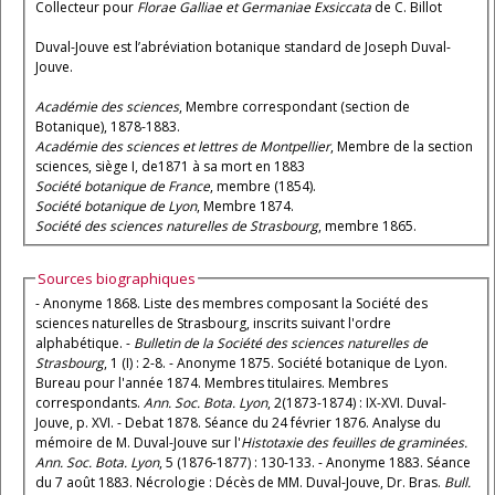
Collecteur pour
Florae Galliae et Germaniae Exsiccata
de C. Billot
Duval-Jouve est l’abréviation botanique standard de Joseph Duval-
Jouve.
Académie des sciences
, Membre correspondant (section de
Botanique), 1878-1883.
Académie des sciences et lettres de Montpellier
, Membre de la section
sciences, siège I, de1871 à sa mort en 1883
Société botanique de France
, membre (1854).
Société botanique de Lyon
, Membre 1874.
Société des sciences naturelles de Strasbourg
, membre 1865.
Sources biographiques
- Anonyme 1868. Liste des membres composant la Société des
sciences naturelles de Strasbourg, inscrits suivant l'ordre
alphabétique. -
Bulletin de la Société des sciences naturelles de
Strasbourg
, 1 (I) : 2-8. - Anonyme 1875. Société botanique de Lyon.
Bureau pour l'année 1874. Membres titulaires. Membres
correspondants.
Ann. Soc. Bota. Lyon
, 2(1873-1874) : IX-XVI. Duval-
Jouve, p. XVI. - Debat 1878. Séance du 24 février 1876. Analyse du
mémoire de M. Duval-Jouve sur l'
Histotaxie des feuilles de graminées.
Ann. Soc. Bota. Lyon
, 5 (1876-1877) : 130-133. - Anonyme 1883. Séance
du 7 août 1883. Nécrologie : Décès de MM. Duval-Jouve, Dr. Bras.
Bull.