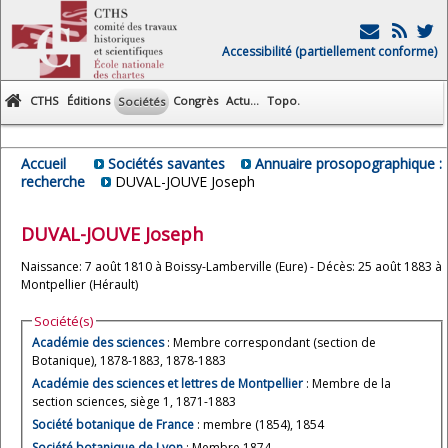
Accessibilité (partiellement conforme)
CTHS
Éditions
Congrès
Actu...
Topo.
Sociétés
Accueil
Sociétés savantes
Annuaire prosopographique :
recherche
DUVAL-JOUVE Joseph
DUVAL-JOUVE
Joseph
Naissance: 7 août 1810 à Boissy-Lamberville (Eure) - Décès: 25 août 1883 à
Montpellier (Hérault)
Société(s)
Académie des sciences
: Membre correspondant (section de
Botanique), 1878-1883, 1878-1883
Académie des sciences et lettres de Montpellier
: Membre de la
section sciences, siège 1, 1871-1883
Société botanique de France
: membre (1854), 1854
Société botanique de Lyon
: Membre 1874.