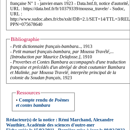
française N° 1 - janvier-mars 1923 - Data.bnf.fr, notice d'autorité,
URL : https://data.bnf.fr/fr/10379339/moussa_travele/ - Sudoc,
URL :
http://www.sudoc.abes.fr/cbs/xslt//DB=2.1/SET=14/TTL=3/REL
PPN=075678640
Bibliographie
-
Petit dictionnaire français-bambara..
, 1913
-
Petit manuel français-bambara, par Moussa Travélé,...
[Introduction par Maurice Delafosse.]
, 1910
-
Proverbes et Contes Bambara accompagnés d'une traduction
française et précédés d'un abrégé de droit coutumier Bambara
et Malinke, par Moussa Travelé, interprète principal de la
colonie du Soudan français
, 1923
Ressources
•
Compte rendu de
Poèmes
et contes bambara
Rédacteur(s) de la notice : Rémi Marchand, Alexandre
Wauthier, Académie des sciences d'outre-mer