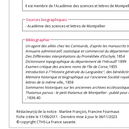
Il est membre de l'Académie des sciences et lettres de Montpellie
Sources biographiques
- Académie des sciences et lettres de Montpellier
Bibliographie
Un agent des alliés chez les Camisards, d'après les manuscrits 
Annuaire administratif, statistique et commercial du départemen
Des Différentes interprétations du Prométhée d'Eschyle
, 1854
Dictionnaire topographique du département de l'Hérault
? 1899
Examen critique des anciens noms de l'île de Corse
, 1855
Introduction à l'″Histoire générale du Languedoc″, des bénédictin
Mémoire historique et biographique sur l'ancienne Société royale 
lettres de la même ville,
, 1858
Sommaires historiques sur les anciennes archives ecclésiastique
Thalamus parvus : le petit thalamus de Montpellier : publié pour 
, 1836-40
Rédacteur(s) de la notice : Martine François, Francine Fourmaux
Fiche créée le 17/06/2011 - Dernière mise à jour le 06/11/2023
© copyright CTHS-La France savante.