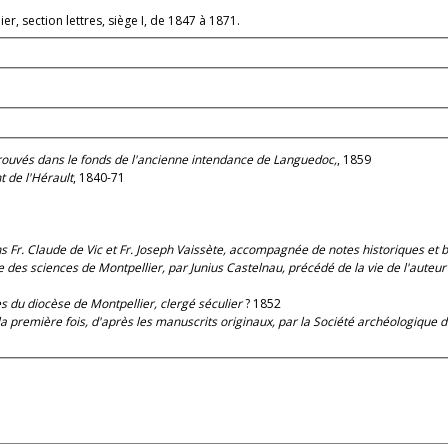
r, section lettres, siège I, de 1847 à 1871.
trouvés dans le fonds de l'ancienne intendance de Languedoc,
, 1859
t de l'Hérault
, 1840-71
s Fr. Claude de Vic et Fr. Joseph Vaissète, accompagnée de notes historiques et bi
des sciences de Montpellier, par Junius Castelnau, précédé de la vie de l'auteur et
s du diocèse de Montpellier, clergé séculier
? 1852
la première fois, d'après les manuscrits originaux, par la Société archéologique 