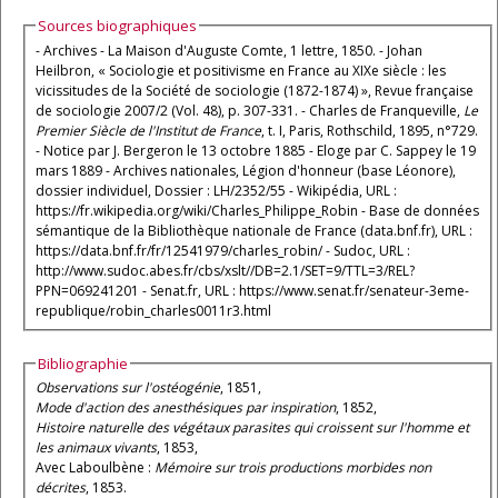
Sources biographiques
- Archives - La Maison d'Auguste Comte, 1 lettre, 1850. - Johan
Heilbron, « Sociologie et positivisme en France au XIXe siècle : les
vicissitudes de la Société de sociologie (1872-1874) », Revue française
de sociologie 2007/2 (Vol. 48), p. 307-331. - Charles de Franqueville,
Le
Premier Siècle de l'Institut de France
, t. I, Paris, Rothschild, 1895, n°729.
- Notice par J. Bergeron le 13 octobre 1885 - Eloge par C. Sappey le 19
mars 1889 - Archives nationales, Légion d'honneur (base Léonore),
dossier individuel, Dossier : LH/2352/55 - Wikipédia, URL :
https://fr.wikipedia.org/wiki/Charles_Philippe_Robin - Base de données
sémantique de la Bibliothèque nationale de France (data.bnf.fr), URL :
https://data.bnf.fr/fr/12541979/charles_robin/ - Sudoc, URL :
http://www.sudoc.abes.fr/cbs/xslt//DB=2.1/SET=9/TTL=3/REL?
PPN=069241201 - Senat.fr, URL : https://www.senat.fr/senateur-3eme-
republique/robin_charles0011r3.html
Bibliographie
Observations sur l'ostéogénie
, 1851,
Mode d'action des anesthésiques par inspiration
, 1852,
Histoire naturelle des végétaux parasites qui croissent sur l'homme et
les animaux vivants
, 1853,
Avec Laboulbène :
Mémoire sur trois productions morbides non
décrites
, 1853.