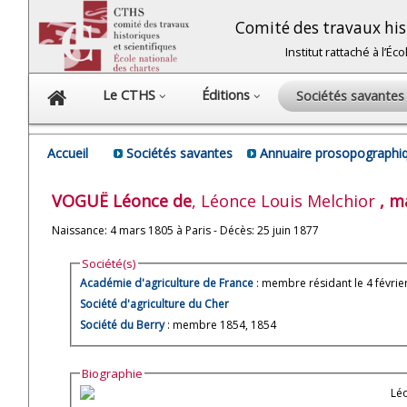
Comité des travaux hist
Institut rattaché à l’É
Le CTHS
Éditions
Sociétés savante
Accueil
Sociétés savantes
Annuaire prosopographiq
VOGUË
Léonce de
, Léonce Louis Melchior
, m
Naissance: 4 mars 1805 à Paris - Décès: 25 juin 1877
Société(s)
Académie d'agriculture de France
: membre résidant le 4 févrie
Société d'agriculture du Cher
Société du Berry
: membre 1854, 1854
Biographie
Léo