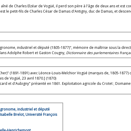
s aîné de Charles Elzéar de Vogüé, il perd son père à l'âge de deux ans et est c
l est le petit-fils de Charles César de Damas d'Antigny, duc de Damas, et descen
gronome, industriel et député (1805-1877)", mémoire de maîtrise sous la directi
 dans Adolphe Robert et Gaston Cougny,
Dictionnaire des parlementaires frança
 du Cher)" (1891-1891) avec Léonce-Louis-Melchior Vogüé (marquis de, 1805-187
is de Vogüé, 23 avril 1870.] (1870)
rd et d'Aubigny" présenté en 1861. Exploitation agricole du Crotet ; Domaines
gronome, industriel et député
sabelle Brelot, Université François
sbelle-Henrichemont