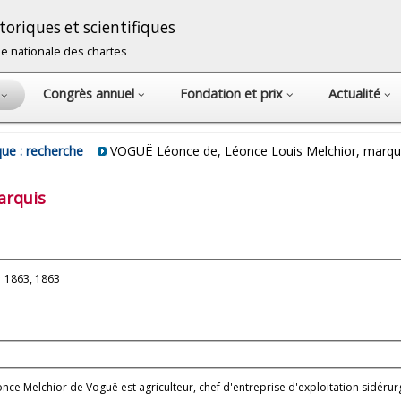
oriques et scientifiques
cole nationale des chartes
Congrès annuel
Fondation et prix
Actualité
s
ue : recherche
VOGUË Léonce de, Léonce Louis Melchior, marqu
arquis
r 1863, 1863
nce Melchior de Voguë est agriculteur, chef d'entreprise d'exploitation sidérurg