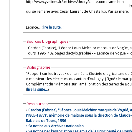
http://www.yvelines.fr/archives/thoiry/chateau/n-frame.htm
Fil
qui se remarie avec César Laurent de Chastellux. Par sa mère, i
Léonce... (
lire la suite...
)
Sources biographiques
- Cardon (Fabrice), "Léonce Louis Melchior marquis de Vogüé, a
Tours, 1996, 402 pages dactylographié - « Léonce de Vogüé »,
Bibliographie
"Rapport sur les travaux de l'année ... (Société d'agriculture
À messieurs les électeurs du canton d'Aubigny. [Signé : le marqu
Complément du "Mémoire sur l'amélioration des terres de Bouca
(
lire la suite...
)
Ressources
•
Cardon (Fabrice), "Léonce Louis Melchior marquis de Vogüé, a
(1805-1877)", mémoire de maîtrise sous la direction de Claude-I
Rabelais de Tours, 1996
•
Sa notice aux Archives nationales
•
Sa notice par l'association Les amis de la Principauté de Boi