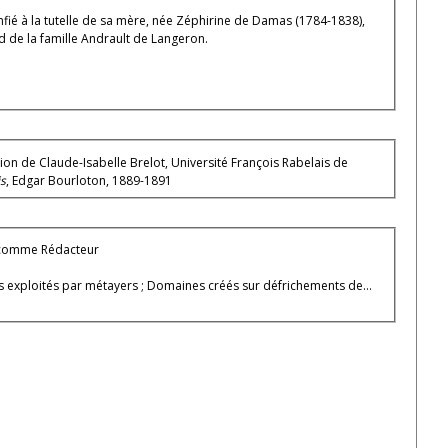
onfié à la tutelle de sa mère, née Zéphirine de Damas (1784-1838),
d de la famille Andrault de Langeron.
on de Claude-Isabelle Brelot, Université François Rabelais de
is
, Edgar Bourloton, 1889-1891
7) comme Rédacteur
 exploités par métayers ; Domaines créés sur défrichements de...