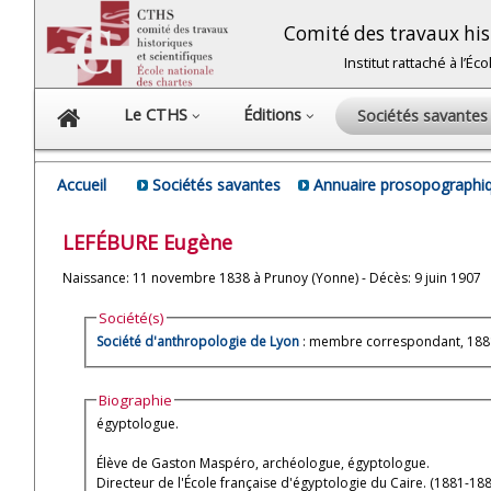
Comité des travaux hist
Institut rattaché à l’É
Le CTHS
Éditions
Sociétés savante
Accueil
Sociétés savantes
Annuaire prosopographiq
LEFÉBURE
Eugène
Naissance: 11 novembre 1838 à Prunoy (Yonne) - Décès: 9 juin 1907
Société(s)
Société d'anthropologie de Lyon
: membre correspondant, 188
Biographie
égyptologue.
Élève de Gaston Maspéro, archéologue, égyptologue.
Directeur de l'École française d'égyptologie du Caire. (1881-18