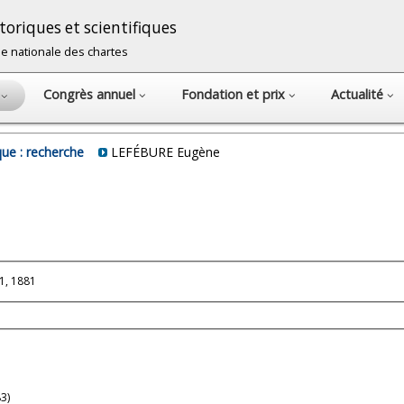
oriques et scientifiques
cole nationale des chartes
Congrès annuel
Fondation et prix
Actualité
s
ue : recherche
LEFÉBURE Eugène
1, 1881
83)