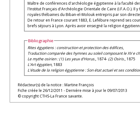
Maître de conférences d'archéologie égyptienne à la faculté des Lettres de Lyon (1878-1881) En 1881, donc, il fut appelé en Égypte à la tête de la Mission Archéologique Française, qui deviendra par la suite
l'Institut Français d'Archéologie Orientale de Caire (I.F.A.O.). 
royales thébaines du Biban-el-Molouk entrepris par son directe
De retour en France courant 1883, E. Lefébure reprend ses cours
brefs séjours à Lyon. Après avoir enseigné la religion égyptienn
Bibliographie
Rites égyptiens : construction et protection des édifices
,
Traduction comparée des hymnes au soleil composant le XV e chap
Le mythe osirien : (1) Les yeux d'Horus.
, 1874-
(2) Osiris.
, 1875
L'Art égyptien
, 1883
L'étude de la religion égyptienne : Son état actuel et ses conditio
Rédacteur(s) de la notice : Martine François
Fiche créée le 26/12/2011 - Dernière mise à jour le 09/07/2013
© copyright CTHS-La France savante.