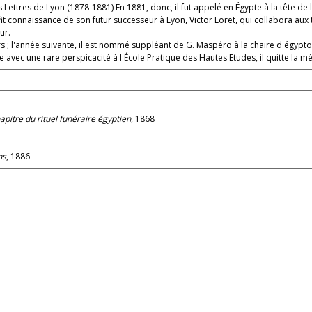
Il y fit connaissance de son futur successeur à Lyon, Victor Loret, qui collabora
ur.
 ; l'année suivante, il est nommé suppléant de G. Maspéro à la chaire d'égypto
e avec une rare perspicacité à l'École Pratique des Hautes Etudes, il quitte la m
itre du rituel funéraire égyptien
, 1868
ns
, 1886