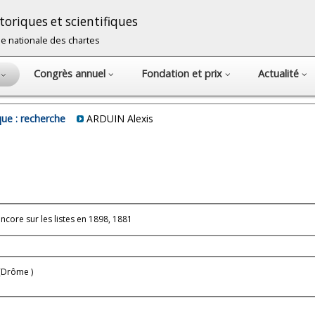
oriques et scientifiques
cole nationale des chartes
Congrès annuel
Fondation et prix
Actualité
s
ue : recherche
ARDUIN Alexis
: membre titulaire en 1881 et encore sur les listes en 1898, 1881
 (Drôme )