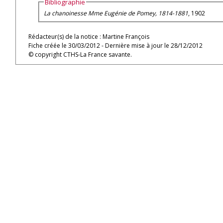
Bibliographie
La chanoinesse Mme Eugénie de Pomey, 1814-1881
, 1902
Rédacteur(s) de la notice : Martine François
Fiche créée le 30/03/2012 - Dernière mise à jour le 28/12/2012
© copyright CTHS-La France savante.