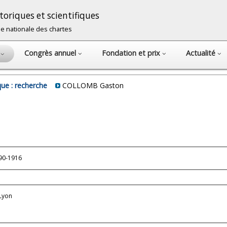
oriques et scientifiques
cole nationale des chartes
Congrès annuel
Fondation et prix
Actualité
s
ue : recherche
COLLOMB Gaston
890-1916
Lyon